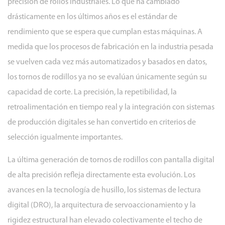
precisión de rollos industriales. Lo que ha cambiado
rodillos
drásticamente en los últimos años es el estándar de
2
rendimiento que se espera que cumplan estas máquinas. A
Avances
medida que los procesos de fabricación en la industria pesada
en
se vuelven cada vez más automatizados y basados ​​en datos,
visualización
los tornos de rodillos ya no se evalúan únicamente según su
digital
capacidad de corte. La precisión, la repetibilidad, la
e
retroalimentación en tiempo real y la integración con sistemas
integración
de
de producción digitales se han convertido en criterios de
medidas
selección igualmente importantes.
2.1
La última generación de tornos de rodillos con pantalla digital
Retroalimentación
de alta precisión refleja directamente esta evolución. Los
de
posición
avances en la tecnología de husillo, los sistemas de lectura
en
digital (DRO), la arquitectura de servoaccionamiento y la
tiempo
rigidez estructural han elevado colectivamente el techo de