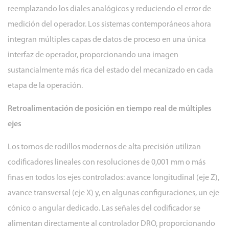
reemplazando los diales analógicos y reduciendo el error de
para
la
medición del operador. Los sistemas contemporáneos ahora
estabilidad
integran múltiples capas de datos de proceso en una única
en
interfaz de operador, proporcionando una imagen
cargas
sustancialmente más rica del estado del mecanizado en cada
pesadas
etapa de la operación.
3.1
Construcción
Retroalimentación de posición en tiempo real de múltiples
de
ejes
lecho
Los tornos de rodillos modernos de alta precisión utilizan
de
hormigón
codificadores lineales con resoluciones de 0,001 mm o más
polímero
finas en todos los ejes controlados: avance longitudinal (eje Z),
o
avance transversal (eje X) y, en algunas configuraciones, un eje
relleno
cónico o angular dedicado. Las señales del codificador se
de
alimentan directamente al controlador DRO, proporcionando