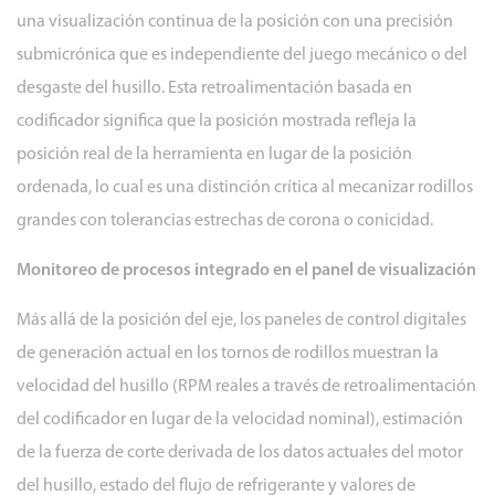
resina
una visualización continua de la posición con una precisión
3.2
submicrónica que es independiente del juego mecánico o del
Rodamientos
desgaste del husillo. Esta retroalimentación basada en
de
codificador significa que la posición mostrada refleja la
cabezal
hidrostático
posición real de la herramienta en lugar de la posición
3.3
ordenada, lo cual es una distinción crítica al mecanizar rodillos
Sistemas
grandes con tolerancias estrechas de corona o conicidad.
de
Monitoreo de procesos integrado en el panel de visualización
compensación
térmica
Más allá de la posición del eje, los paneles de control digitales
4
de generación actual en los tornos de rodillos muestran la
Funciones
velocidad del husillo (RPM reales a través de retroalimentación
de
del codificador en lugar de la velocidad nominal), estimación
automatización
en
de la fuerza de corte derivada de los datos actuales del motor
los
del husillo, estado del flujo de refrigerante y valores de