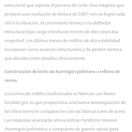
4.2
estructural que soporta el proceso de corte. Una máquina que
Mecanizado
produce una resolución de lectura de 0,001 mm no logra nada
programable
útil si la vibración, el crecimiento térmico o la deflexión
de
perfiles
estructural bajo carga introducen errores de diez veces esa
cónicos
magnitud. Los últimos tornos de rodillos de alta estabilidad
y
incorporan varios avances estructurales y de gestión térmica
de
que abordan estos desafíos directamente.
coronas
5
Construcción de lecho de hormigón polímero o relleno de
Capacidad
resina
de
Los tornos de rodillos tradicionales se fabrican con hierro
servicio
fundido gris, lo que proporciona una buena amortiguación de
pesado:
especificaciones
las vibraciones en comparación con las fabricaciones de acero.
clave
Las máquinas avanzadas ahora utilizan fundición mineral
en
(hormigón polimérico o compuesto de granito epoxi) para