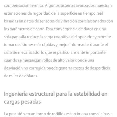
últimos
compensación térmica. Algunos sistemas avanzados muestran
diseños
estimaciones de rugosidad de la superficie en tiempo real
de
basadas en datos de sensores de vibración correlacionados con
tornos
los parámetros de corte. Esta convergencia de datos en una
de
sola pantalla reduce la carga cognitiva del operador y permite
rodillos
tomar decisiones más rápidas y mejor informadas durante el
4.1
ciclo de mecanizado, lo que es particularmente importante
Medición
automática
cuando se mecanizan rollos de alto valor donde una
en
desviación no corregida puede generar costos de desperdicio
proceso
de miles de dólares.
y
corrección
Ingeniería estructural para la estabilidad en
de
cargas pesadas
circuito
cerrado
La precisión en un torno de rodillos es tan buena como la base