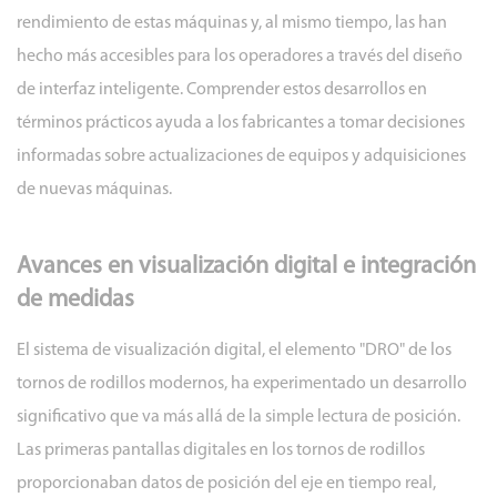
real
rendimiento de estas máquinas y, al mismo tiempo, las han
de
hecho más accesibles para los operadores a través del diseño
múltiples
de interfaz inteligente. Comprender estos desarrollos en
ejes
términos prácticos ayuda a los fabricantes a tomar decisiones
2.2
informadas sobre actualizaciones de equipos y adquisiciones
Monitoreo
de nuevas máquinas.
de
procesos
integrado
Avances en visualización digital e integración
en
de medidas
el
panel
El sistema de visualización digital, el elemento "DRO" de los
de
tornos de rodillos modernos, ha experimentado un desarrollo
visualización
significativo que va más allá de la simple lectura de posición.
3
Las primeras pantallas digitales en los tornos de rodillos
Ingeniería
proporcionaban datos de posición del eje en tiempo real,
estructural