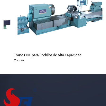
Torno CNC para Rodillos de Alta Capacidad
CK
Ver más
C
Ve