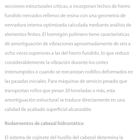
los
secciones estructurales críticas, o incorporan lechos de hierro
modelos
fundido nervados rellenos de resina con una geometría de
actuales
nervadura interna optimizada calculada mediante análisis de
de
elementos finitos. El hormigón polímero tiene características
alta
de amortiguación de vibraciones aproximadamente de seis a
gama
ocho veces superiores a las del hierro fundido, lo que reduce
6
Integración
considerablemente la vibración durante los cortes
de
interrumpidos o cuando se mecanizan rodillos deformados en
fabricación
las pasadas iniciales. Para máquinas de servicio pesado que
inteligente:
transportan rollos que pesan 20 toneladas o más, esta
conectividad
amortiguación estructural se traduce directamente en una
y
calidad de acabado superficial alcanzable.
datos
Rodamientos de cabezal hidrostático
El sistema de cojinete del husillo del cabezal determina la